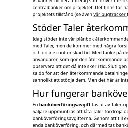
Vi känner till flera företag som driver förs
centralbanker om projektet. Det finns för n
projektets tillstånd (se även
vår bugtracker
Stöder Taler återkom
Idag stöder inte vår plånbok återkommande b
med Taler, men de kommer med några försik
och online runt önskad tid. Med tanke på 
användaren som gör den återkommande betal
observera att det då inte sker i tid. Slutlig
saldo för att den återkommande betalninge
sannolikt att stödja dem. Men det här är inte
Hur fungerar banköver
En
banköverföringsavgift
tas ut av Taler-o
Säljare uppmuntras att låta Taler fördröja
banköverföringsavgifterna. Genom att till e
enda banköverföring, och därmed tas banköve