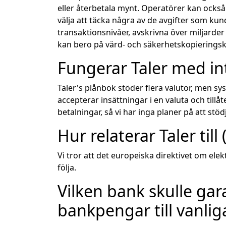
eller återbetala mynt. Operatörer kan också 
välja att täcka några av de avgifter som kun
transaktionsnivåer, avskrivna över miljarder
kan bero på värd- och säkerhetskopieringskr
Fungerar Taler med in
Taler's plånbok stöder flera valutor, men s
accepterar insättningar i en valuta och tillå
betalningar, så vi har inga planer på att st
Hur relaterar Taler til
Vi tror att det europeiska direktivet om el
följa.
Vilken bank skulle ga
bankpengar till vanli