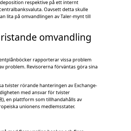
deposition respektive på ett internt
centralbanksvaluta. Oavsett detta skulle
kan lita på omvandlingen av Taler-mynt till
 bristande omvandling
umentplånböcker rapporterar vissa problem
 av problem. Revisorerna förväntas göra sina
lösa tvister rörande hanteringen av Exchange-
digheten med ansvar för tvister
R
), en plattform som tillhandahålls av
uropeiska unionens medlemsstater.