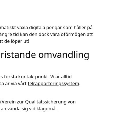
atiskt växla digitala pengar som håller på
 längre tid kan den dock vara oförmögen att
t de löper ut!
 bristande omvandling
 första kontaktpunkt. Vi är alltid
a är via vårt
felrapporteringssystem
.
r (Verein zur Qualitätssicherung von
kan vända sig vid klagomål.