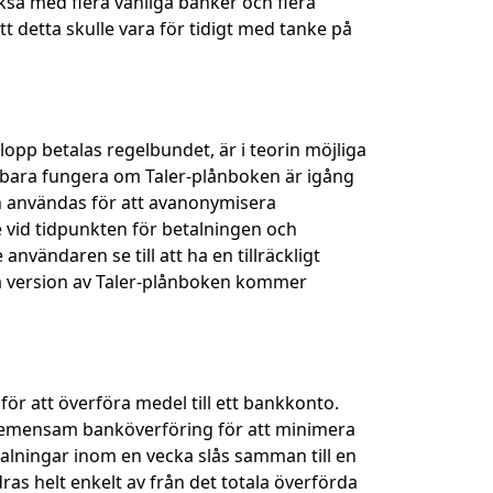
ckså med flera vanliga banker och flera
 detta skulle vara för tidigt med tanke på
opp betalas regelbundet, är i teorin möjliga
bara fungera om Taler-plånboken är igång
n användas för att avanonymisera
vid tidpunkten för betalningen och
nvändaren se till att ha en tillräckligt
a version av Taler-plånboken kommer
ör att överföra medel till ett bankkonto.
 gemensam banköverföring för att minimera
talningar inom en vecka slås samman till en
s helt enkelt av från det totala överförda