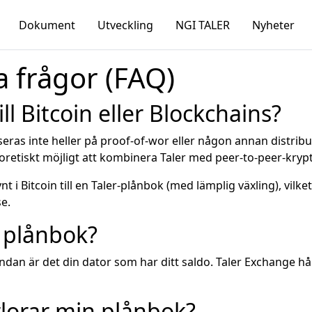
Dokument
Utveckling
NGI TALER
Nyheter
a frågor (FAQ)
ill Bitcoin eller Blockchains?
seras inte heller på proof-of-wor eller någon annan distrib
eoretiskt möjligt att kombinera Taler med peer-to-peer-kryp
t i Bitcoin till en Taler-plånbok (med lämplig växling), vilk
e.
n plånbok?
tändan är det din dator som har ditt saldo. Taler Exchange 
lorar min plånbok?