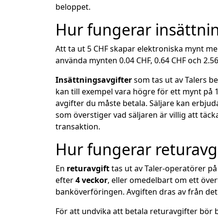
beloppet.
Hur fungerar insättni
Att ta ut 5 CHF skapar elektroniska mynt med
använda mynten 0.04 CHF, 0.64 CHF och 2.56 
Insättningsavgifter
som tas ut av Talers b
kan till exempel vara högre för ett mynt på
avgifter du måste betala. Säljare kan erbjud
som överstiger vad säljaren är villig att tä
transaktion.
Hur fungerar returavgi
En
returavgift
tas ut av Taler-operatörer p
efter
4 veckor
, eller omedelbart om ett öv
banköverföringen. Avgiften dras av från det 
För att undvika att betala returavgifter bö