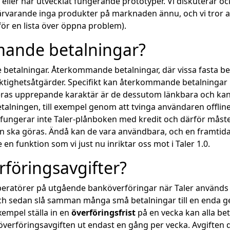
ök eller har utvecklat fungerande prototyper. Vi diskuterar o
ärvarande inga produkter på marknaden ännu, och vi tror att
för en lista över öppna problem).
mande betalningar?
etalningar. Återkommande betalningar, där vissa fasta bel
tighetsåtgärder. Specifikt kan återkommande betalningar 
deras upprepande karaktär är de dessutom länkbara och ka
ningen, till exempel genom att tvinga användaren offline 
en fungerar inte Taler-plånboken med kredit och därför måste a
n ska göras. Ändå kan de vara användbara, och en framtid
 en funktion som vi just nu inriktar oss mot i Taler 1.0.
föringsavgifter?
peratörer på utgående banköverföringar när Taler används f
 och sedan slå samman många små betalningar till en enda
xempel ställa in en
överföringsfrist
på en vecka kan alla be
rföringsavgiften ut endast en gång per vecka. Avgiften dra