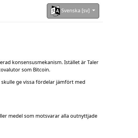
Svenska [sv]
uerad konsensusmekanism. Istället är Taler
tovalutor som Bitcoin.
et skulle ge vissa fördelar jämfört med
håller medel som motsvarar alla outnyttjade