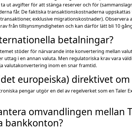
ta ut avgifter för att stänga reserver och för (sammanslagna
derna får. De faktiska transaktionskostnaderna uppskattas ti
 transaktioner, exklusive migrationskostnader). Observera at
av från tillsynsmyndigheten och kan därför lätt bli 10 gån
ternationella betalningar?
ystemet stöder för närvarande inte konvertering mellan valu
ter uttag i en annan valuta. Men regulatoriska krav vara väl
ödja valutakonvertering inom en snar framtid.
l (det europeiska) direktivet o
ektroniska pengar utgör en del av regelverket som en Taler
rantera omvandlingen mellan 
ga bankkonton?