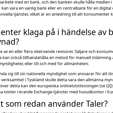
amarbete med en bank, och den banken skulle hålla medlen i 
an vara en vanlig bank eller en centralbank för en digital 
siella tjänster, vilket är en anledning till att konsumenter 
menter klaga på i händelse av
evnad?
e av en eller flera oberoende revisorer. Säljare och kons
na kan också tillhandahålla en metod för manuell inlämning
smyndigheter, eller till och med för allmänheten.
ända sig till sin nationella myndighet som ansvarar för att 
r verksamhet i Tyskland skulle detta vara den allmänna myn
Utöver detta kan den europeiska onlinetvistlösningen (se
OD
ösa tvister rörande Exchange-tjänster med huvudkontor i E
kt som redan använder Taler?