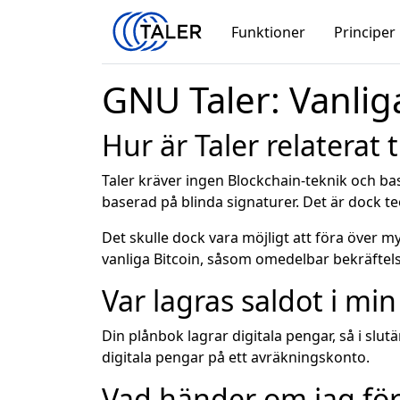
Funktioner
Principer
GNU Taler: Vanlig
Hur är Taler relaterat t
Taler kräver ingen Blockchain-teknik och ba
baserad på blinda signaturer. Det är dock t
Det skulle dock vara möjligt att föra över myn
vanliga Bitcoin, såsom omedelbar bekräftels
Var lagras saldot i mi
Din plånbok lagrar digitala pengar, så i slu
digitala pengar på ett avräkningskonto.
Vad händer om jag för