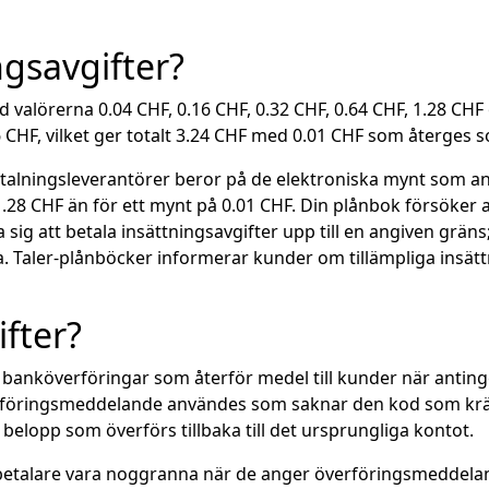
ngsavgifter?
 valörerna 0.04 CHF, 0.16 CHF, 0.32 CHF, 0.64 CHF, 1.28 CHF 
CHF, vilket ger totalt 3.24 CHF med 0.01 CHF som återges s
etalningsleverantörer beror på de elektroniska mynt som an
 1.28 CHF än för ett mynt på 0.01 CHF. Din plånbok försöke
a sig att betala insättningsavgifter upp till en angiven grän
cka. Taler-plånböcker informerar kunder om tillämpliga insät
fter?
å banköverföringar som återför medel till kunder när anting
erföringsmeddelande användes som saknar den kod som krävs
belopp som överförs tillbaka till det ursprungliga kontot.
r betalare vara noggranna när de anger överföringsmeddeland