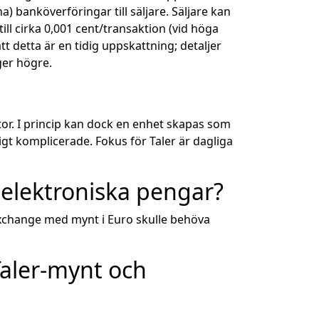
) banköverföringar till säljare. Säljare kan
ll cirka 0,001 cent/transaktion (vid höga
t detta är en tidig uppskattning; detaljer
ger högre.
tor. I princip kan dock en enhet skapas som
digt komplicerade. Fokus för Taler är dagliga
m elektroniska pengar?
 Exchange med mynt i Euro skulle behöva
Taler-mynt och