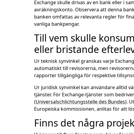
Exchange skulle drivas av en bank eller i s
avräkningskonto. Observera att denna bank k
banken omfattas av relevanta regler för finan
vanliga bankpengar.
Till vem skulle konsu
eller bristande efterl
Ur teknisk synvinkel granskas varje Exchang
automatiskt till revisorerna, men revisorer
rapporter tillgängliga för respektive tillsyn
Ur juridisk synvinkel kan användare alltid v
tjänster. För Exchange-tjänster som bedrive
(
Universalschlichtungsstelle des Bundes
). 
Europeiska kommissionen, anlitas för att l
Finns det några proje