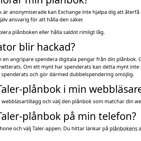
k är anonymiserade kan Exchange inte hjälpa dig att återfå 
lv ansvarig för att hålla den säker.
ra plånboken eller hålla saldot rimligt låg.
tor blir hackad?
n angripare spendera digitala pengar från din plånbok. G
metterats. Om ett mynt har spenderats kan detta mynt int
ar spenderats och gör därmed dubbelspendering omöjlig.
 Taler-plånbok i min webbläsar
 webbläsartillägg och välj den plånbok som matchar din w
 Taler-plånbok på min telefon?
ne och välj Taler-appen. Du hittar länkar på
plånbokens i