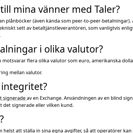
till mina vänner med Taler?
llan plånböcker (även kända som peer-to-peer-betalningar).
iskt sett av betaltjänstleverantören, som vanligtvis enligt
.
lningar i olika valutor?
motsvarar flera olika valutor som euro, amerikanska dollar 
ing mellan valutor.
integritet?
nt signerade
av en Exchange. Användningen av en blind signa
t det signerade eller vilken kund.
?
helst att ställa in sina egna avgifter, så att operatörer kan t