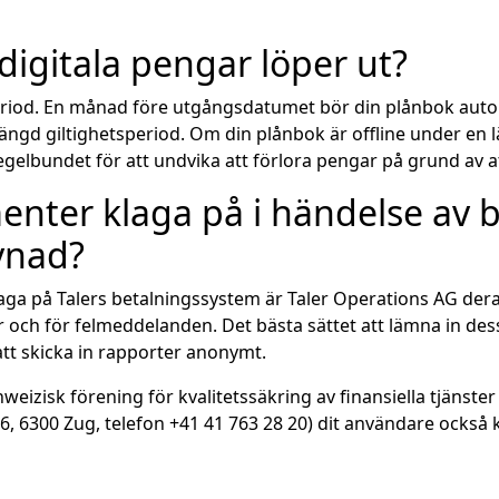
digitala pengar löper ut?
eriod. En månad före utgångsdatumet bör din plånbok autom
längd giltighetsperiod. Om din plånbok är offline under en
 regelbundet för att undvika att förlora pengar på grund av at
menter klaga på i händelse av
evnad?
aga på Talers betalningssystem är Taler Operations AG deras
 och för felmeddelanden. Det bästa sättet att lämna in dess
tt skicka in rapporter anonymt.
eizisk förening för kvalitetssäkring av finansiella tjänste
6, 6300 Zug, telefon +41 41 763 28 20) dit användare också 