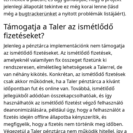
jelenlegi állapotát tekintve ez még korai lenne (lásd
még a
bugtrackerünket
a nyitott problémák listájáért).
Támogatja a Taler az ismétlődő
fizetéseket?
Jelenleg a pénztárca implementációnk nem támogatja
az ismétlődő fizetéseket. Az ismétlődő fizetések,
amelyeknél valamilyen fix összeget fizetünk ki
rendszeresen, elméletileg lehetségesek a Talerrel, de
van néhány kikötés. Konkrétan, az ismétlődő fizetések
csak akkor működnek, ha a Taler pénztárca a kívánt
időpontban fut és online van. Továbbá, ismétlődő
jellegükből adódóan összekapcsolhatóak, és így
használhatók az ismétlődő fizetést végző felhasználó
deanonimizálására, például úgy, hogy a felhasználót a
fizetés idején offline állapotba kényszerítik, és
megfigyelik, hogy a fizetés nem történik meg időben.
Végezetül a Taler pénztárca nem működik hitellel, így a