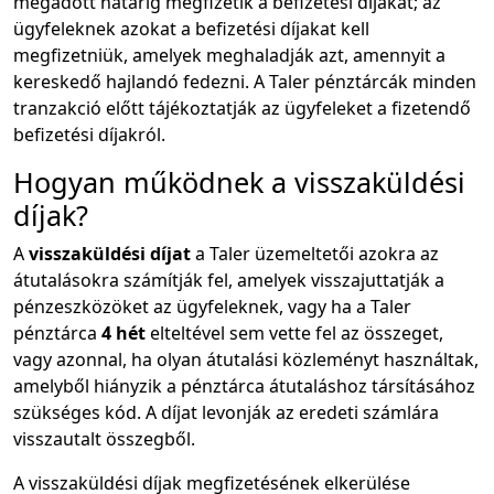
megadott határig megfizetik a befizetési díjakat; az
ügyfeleknek azokat a befizetési díjakat kell
megfizetniük, amelyek meghaladják azt, amennyit a
kereskedő hajlandó fedezni. A Taler pénztárcák minden
tranzakció előtt tájékoztatják az ügyfeleket a fizetendő
befizetési díjakról.
Hogyan működnek a visszaküldési
díjak?
A
visszaküldési díjat
a Taler üzemeltetői azokra az
átutalásokra számítják fel, amelyek visszajuttatják a
pénzeszközöket az ügyfeleknek, vagy ha a Taler
pénztárca
4 hét
elteltével sem vette fel az összeget,
vagy azonnal, ha olyan átutalási közleményt használtak,
amelyből hiányzik a pénztárca átutaláshoz társításához
szükséges kód. A díjat levonják az eredeti számlára
visszautalt összegből.
A visszaküldési díjak megfizetésének elkerülése