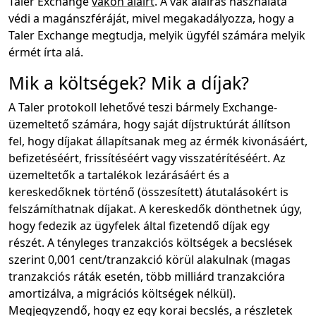
Taler Exchange
vakon aláírt
. A vak aláírás használata
védi a magánszféráját, mivel megakadályozza, hogy a
Taler Exchange megtudja, melyik ügyfél számára melyik
érmét írta alá.
Mik a költségek? Mik a díjak?
A Taler protokoll lehetővé teszi bármely Exchange-
üzemeltető számára, hogy saját díjstruktúrát állítson
fel, hogy díjakat állapítsanak meg az érmék kivonásáért,
befizetéséért, frissítéséért vagy visszatérítéséért. Az
üzemeltetők a tartalékok lezárásáért és a
kereskedőknek történő (összesített) átutalásokért is
felszámíthatnak díjakat. A kereskedők dönthetnek úgy,
hogy fedezik az ügyfelek által fizetendő díjak egy
részét. A tényleges tranzakciós költségek a becslések
szerint 0,001 cent/tranzakció körül alakulnak (magas
tranzakciós ráták esetén, több milliárd tranzakcióra
amortizálva, a migrációs költségek nélkül).
Megjegyzendő, hogy ez egy korai becslés, a részletek