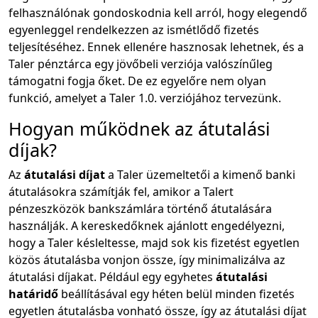
felhasználónak gondoskodnia kell arról, hogy elegendő
egyenleggel rendelkezzen az ismétlődő fizetés
teljesítéséhez. Ennek ellenére hasznosak lehetnek, és a
Taler pénztárca egy jövőbeli verziója valószínűleg
támogatni fogja őket. De ez egyelőre nem olyan
funkció, amelyet a Taler 1.0. verziójához tervezünk.
Hogyan működnek az átutalási
díjak?
Az
átutalási díjat
a Taler üzemeltetői a kimenő banki
átutalásokra számítják fel, amikor a Talert
pénzeszközök bankszámlára történő átutalására
használják. A kereskedőknek ajánlott engedélyezni,
hogy a Taler késleltesse, majd sok kis fizetést egyetlen
közös átutalásba vonjon össze, így minimalizálva az
átutalási díjakat. Például egy egyhetes
átutalási
határidő
beállításával egy héten belül minden fizetés
egyetlen átutalásba vonható össze, így az átutalási díjat