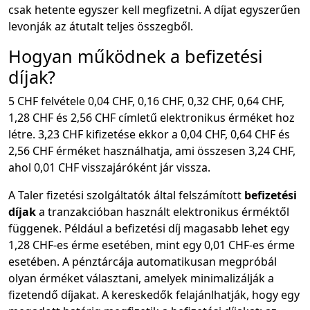
csak hetente egyszer kell megfizetni. A díjat egyszerűen
levonják az átutalt teljes összegből.
Hogyan működnek a befizetési
díjak?
5 CHF felvétele 0,04 CHF, 0,16 CHF, 0,32 CHF, 0,64 CHF,
1,28 CHF és 2,56 CHF címletű elektronikus érméket hoz
létre. 3,23 CHF kifizetése ekkor a 0,04 CHF, 0,64 CHF és
2,56 CHF érméket használhatja, ami összesen 3,24 CHF,
ahol 0,01 CHF visszajáróként jár vissza.
A Taler fizetési szolgáltatók által felszámított
befizetési
díjak
a tranzakcióban használt elektronikus érméktől
függenek. Például a befizetési díj magasabb lehet egy
1,28 CHF-es érme esetében, mint egy 0,01 CHF-es érme
esetében. A pénztárcája automatikusan megpróbál
olyan érméket választani, amelyek minimalizálják a
fizetendő díjakat. A kereskedők felajánlhatják, hogy egy