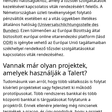
nemzeti hatóságukhoz, amely a tőzsdei szolgáltatások
kezelésével kapcsolatos viták rendezéséért felelős. A
Németországban üzleti tevékenységet folytató
pénzváltók esetében ez a vitás ügyekben illetékes
általános hatóság (
Universalschlichtungsstelle des
Bundes
). Ezen túlmenően az Európai Bizottság által
biztosított európai online vitarendezési platform (lásd
ODR
) is igénybe vehető az Európai Unió tagállamaiban
székhellyel rendelkező tőzsdei szolgáltatásokkal
kapcsolatos viták rendezéséhez.
Vannak már olyan projektek,
amelyek használják a Talert?
Tudomásunk van arról, hogy több vállalkozás is folytat
kísérleti projekteket vagy fejlesztett ki működő
prototípusokat. Több rendszeres bankkal és több
központi bankkal is tárgyalásokat folytatunk a
projektről. Ennek ellenére jelenleg még nincsenek
termékek a piacon, és úgy gondoljuk, hogy a projekt