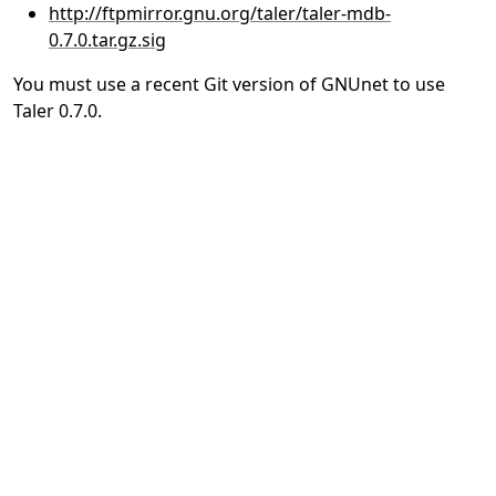
http://ftpmirror.gnu.org/taler/taler-mdb-
0.7.0.tar.gz.sig
You must use a recent Git version of GNUnet to use
Taler 0.7.0.