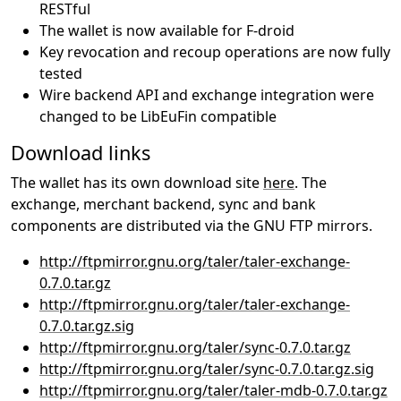
RESTful
The wallet is now available for F-droid
Key revocation and recoup operations are now fully
tested
Wire backend API and exchange integration were
changed to be LibEuFin compatible
Download links
The wallet has its own download site
here
. The
exchange, merchant backend, sync and bank
components are distributed via the GNU FTP mirrors.
http://ftpmirror.gnu.org/taler/taler-exchange-
0.7.0.tar.gz
http://ftpmirror.gnu.org/taler/taler-exchange-
0.7.0.tar.gz.sig
http://ftpmirror.gnu.org/taler/sync-0.7.0.tar.gz
http://ftpmirror.gnu.org/taler/sync-0.7.0.tar.gz.sig
http://ftpmirror.gnu.org/taler/taler-mdb-0.7.0.tar.gz