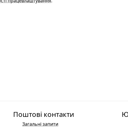
вості працевлаштування
.
Поштові контакти
Ю
Загальні запити