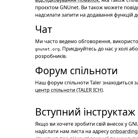
відслідковування помилок
, яка також спі
проєктом GNUnet. Ви також можете пові
надсилати запити на додавання функцій д
Чат
Ми часто ведемо обговорення, викорис
. Приєднуйтесь до нас у холі або
gnunet.org
розробників.
Форум спільноти
Наш форум спільноти Taler знаходиться з
центр спільноти (TALER ICH)
.
Вступний інструктаж
Якщо ви хочете зробити свій внесок у GNU
надіслати нам листа на адресу
onboarding'