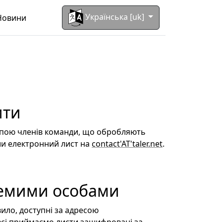
Українська [uk]
Новини
ити
рупою членів команди, що обробляють
ши електронний лист на
contact'AT'taler.net
.
ремими особами
ило, доступні за адресою