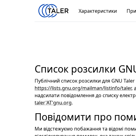
Характеристики
При
Список розсилки GNU
Публічний список розсилки для GNU Tale
https://lists.gnu.org/mailman/listinfo/taler
,
надсилати повідомлення до списку елект
taler'AT'gnu.org
.
Повідомити про пом
Ми відстежуємо побажання та відомі по