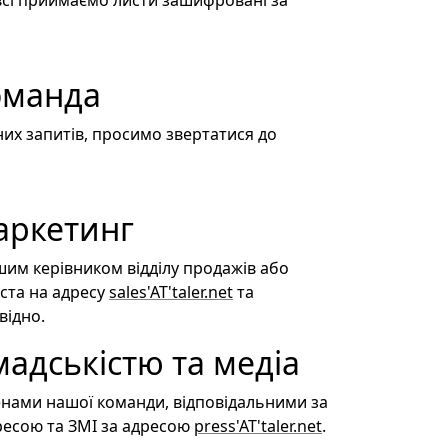
всі приймаємо листи зашифровані за
оманда
их запитів, просимо звертатися до
аркетинг
шим керівником відділу продажів або
ста на адресу
sales'AT'taler.net
та
відно.
мадськістю та медіа
енами нашої команди, відповідальними за
пресою та ЗМІ за адресою
press'AT'taler.net
.