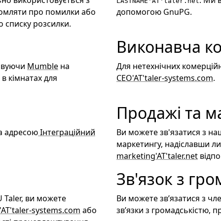
льно використовується з
. Ми 
LASTNAME'AT'taler.net
домляти про помилки або
допомогою GnuPG.
о списку розсилки.
Виконавча к
товуючи
Mumble
на
Для нетехнічних комерційн
 в кімнатах для
CEO'AT'taler-systems.com
.
Продажі та м
а адресою
Інтеграційний
Ви можете зв'язатися з на
маркетингу, надіславши ли
marketing'AT'taler.net
відпо
Зв'язок з гро
 Taler, ви можете
Ви можете звʼязатися з чл
AT'taler-systems.com
або
звʼязки з громадськістю, 