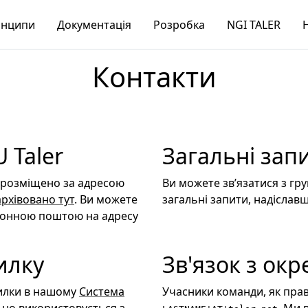
нципи
Документація
Розробка
NGI TALER
Контакти
 Taler
Загальні зап
r розміщено за адресою
Ви можете зв’язатися з г
архівовано тут
. Ви можете
загальні запити, надіслав
ронною поштою на адресу
илку
Зв'язок з ок
милки в нашому
Система
Учасники команди, як прав