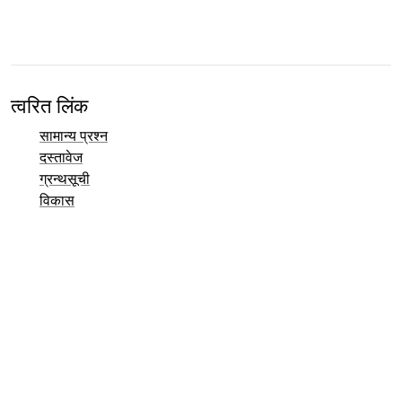
त्वरित लिंक
सामान्य प्रश्न
दस्तावेज
ग्रन्थसूची
विकास
संपर्क अवलोकन
बग ट्रैकर (Mantis)
Taler डेमो पृष्ठ
Taler सार्वजनिक मेलिंग सूची
ईमेल संपर्क
सामान्य पूछताछ
बिक्री
मार्केटिंग